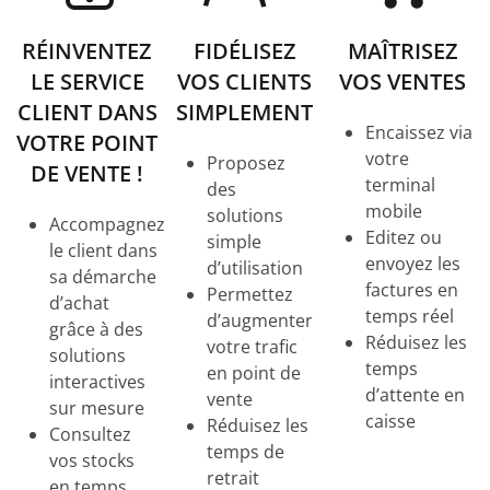
RÉINVENTEZ
FIDÉLISEZ
MAÎTRISEZ
LE SERVICE
VOS CLIENTS
VOS VENTES
CLIENT DANS
SIMPLEMENT
Encaissez via
VOTRE POINT
votre
Proposez
DE VENTE !
terminal
des
mobile
solutions
Accompagnez
Editez ou
simple
le client dans
envoyez les
d’utilisation
sa démarche
factures en
Permettez
d’achat
temps réel
d’augmenter
grâce à des
Réduisez les
votre trafic
solutions
temps
en point de
interactives
d’attente en
vente
sur mesure
caisse
Réduisez les
Consultez
temps de
vos stocks
retrait
en temps