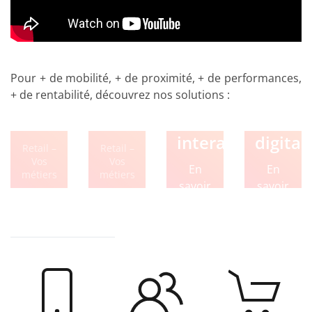
Pour + de mobilité, + de proximité, + de performances,
Lockers
Affichage
+ de rentabilité, découvrez nos solutions :
connectés
dynamique
Bornes
Soluti
interactives
digital
Retail –
Retail –
Vos
Vos
En
En
métiers
métiers
savoir
savoir
En
En
plus
plus
savoir
savoir
plus
plus